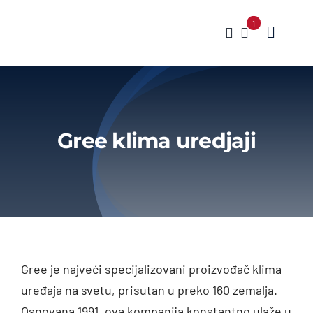
Skip
1
to
Toggle
content
Naviga
Klima ur
Brendov
Gree klima uredjaji
Servis
Gree je najveći specijalizovani proizvođač klima
uređaja na svetu, prisutan u preko 160 zemalja.
Osnovana 1991. ova kompanija konstantno ulaže u