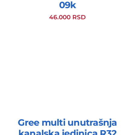
09k
46.000
RSD
Gree multi unutrašnja
kanalska jedinica R32