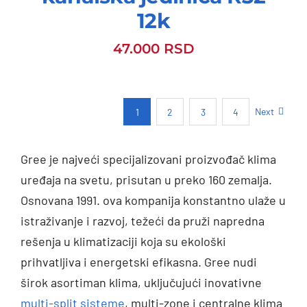
12k
47.000
RSD
Next
1
2
3
4
Gree je najveći specijalizovani proizvođač klima
uređaja na svetu, prisutan u preko 160 zemalja.
Osnovana 1991. ova kompanija konstantno ulaže u
istraživanje i razvoj, težeći da pruži napredna
rešenja u klimatizaciji koja su ekološki
prihvatljiva i energetski efikasna. Gree nudi
širok asortiman klima, uključujući inovativne
multi-split sisteme
, multi-zone i centralne klima