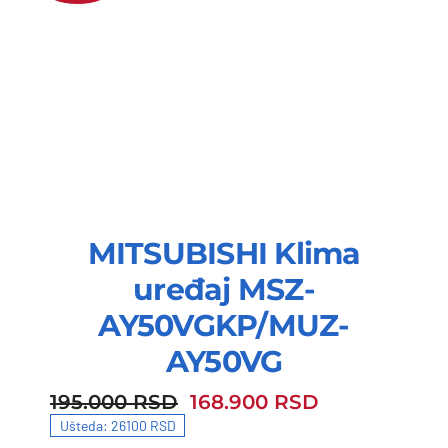
MITSUBISHI Klima
uređaj MSZ-
AY50VGKP/MUZ-
AY50VG
195.000
RSD
168.900
RSD
195.000 RSD.
168.900 RSD.
Ušteda: 26100 RSD