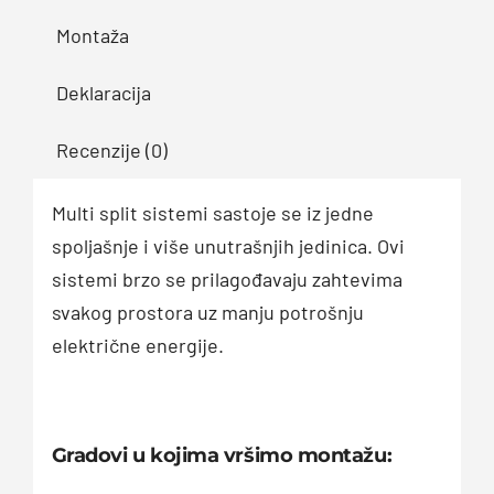
Montaža
Deklaracija
Recenzije (0)
Multi split sistemi sastoje se iz jedne
spoljašnje i više unutrašnjih jedinica. Ovi
sistemi brzo se prilagođavaju zahtevima
svakog prostora uz manju potrošnju
električne energije.
Gradovi u kojima vršimo montažu: