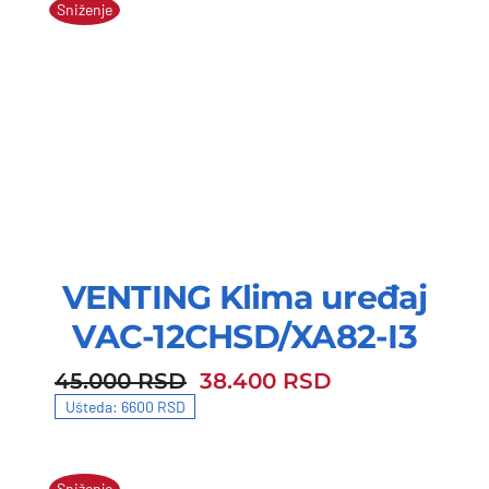
Sniženje
VENTING Klima uređaj
VAC-12CHSD/XA82-I3
45.000
RSD
38.400
RSD
45.000 RSD.
38.400 RSD.
Ušteda: 6600 RSD
Sniženje