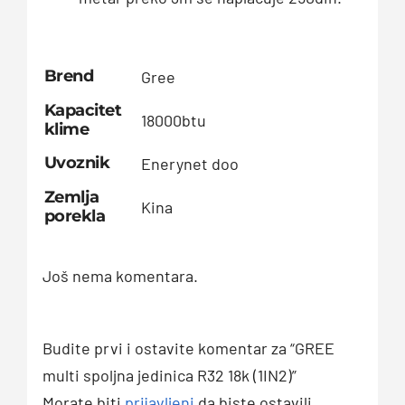
Brend
Gree
Kapacitet
18000btu
klime
Uvoznik
Enerynet doo
Zemlja
Kina
porekla
Još nema komentara.
Budite prvi i ostavite komentar za “GREE
multi spoljna jedinica R32 18k (1IN2)”
Morate biti
prijavljeni
da biste ostavili