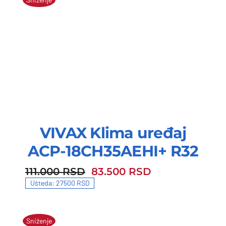
VIVAX Klima uređaj
ACP-18CH35AEHI+ R32
111.000
RSD
83.500
RSD
111.000 RSD.
83.500 RSD.
Ušteda: 27500 RSD
Sniženje