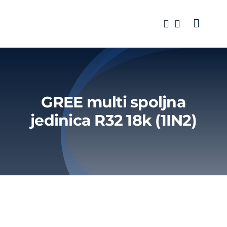
Skip
to
Toggle
content
Naviga
Klima ur
Brendov
GREE multi spoljna
Servis
jedinica R32 18k (1IN2)