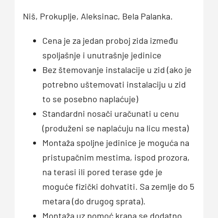
Niš, Prokuplje, Aleksinac, Bela Palanka.
Cena je za jedan proboj zida između
spoljašnje i unutrašnje jedinice
Bez štemovanje instalacije u zid (ako je
potrebno uštemovati instalaciju u zid
to se posebno naplaćuje)
Standardni nosači uračunati u cenu
(produženi se naplaćuju na licu mesta)
Montaža spoljne jedinice je moguća na
pristupačnim mestima, ispod prozora,
na terasi ili pored terase gde je
moguće fizički dohvatiti. Sa zemlje do 5
metara (do drugog sprata).
Montaža uz pomoć krana se dodatno