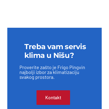
Treba vam servis
klima u Nišu?
Proverite zašto je Frigo Pingvin
najbolji izbor za klimatizaciju
svakog prostora.
Kontakt