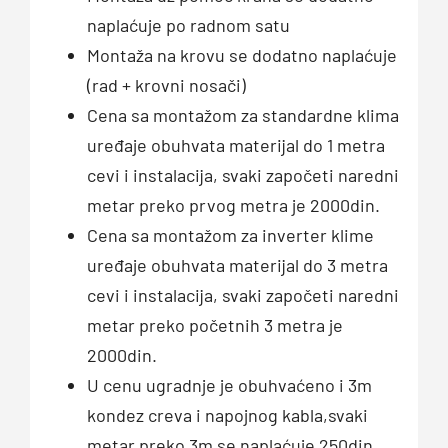
naplaćuje po radnom satu
Montaža na krovu se dodatno naplaćuje
(rad + krovni nosači)
Cena sa montažom za standardne klima
uređaje obuhvata materijal do 1 metra
cevi i instalacija, svaki započeti naredni
metar preko prvog metra je 2000din.
Cena sa montažom za inverter klime
uređaje obuhvata materijal do 3 metra
cevi i instalacija, svaki započeti naredni
metar preko početnih 3 metra je
2000din.
U cenu ugradnje je obuhvaćeno i 3m
kondez creva i napojnog kabla,svaki
metar preko 3m se naplaćuje 250din.