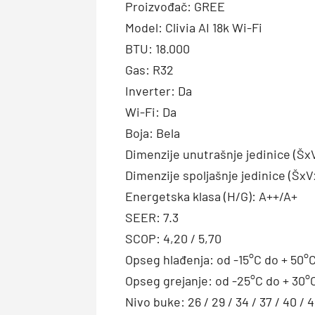
Proizvođač: GREE
Model: Clivia AI 18k Wi-Fi
BTU: 18.000
Gas: R32
Inverter: Da
Wi-Fi: Da
Boja: Bela
Dimenzije unutrašnje jedinice (Šx
Dimenzije spoljašnje jedinice (ŠxV
Energetska klasa (H/G): A++/A+
SEER: 7.3
SCOP: 4,20 / 5,70
Opseg hlađenja: od -15°C do + 50°
Opseg grejanje: od -25°C do + 30°
Nivo buke: 26 / 29 / 34 / 37 / 40 / 