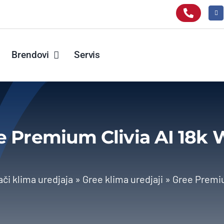
Brendovi
Servis
e Premium Clivia AI 18k W
ači klima uredjaja
»
Gree klima uredjaji
»
Gree Premiu