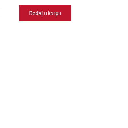
Dodaj u korpu
ree
remium
livia
I
8k
i-
i
uantity