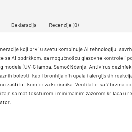
Deklaracija
Recenzije (0)
generacije koji prvi u svetu kombinuje AI tehnologiju, s
rste sa AI podrškom, sa mogućnošću glasovne kontrole i p
g modela (UV-C lampa, Samočišćenje, Antivirus dezinfekcij
ih bolesti, kao i bronhijalnih upala i alergijskih reakci
tnu zaštitu i komfor za korisnika. Ventilator sa 7 brzina 
dizajn sa mat teksturom i minimalnim zazorom krilaca u 
stor.