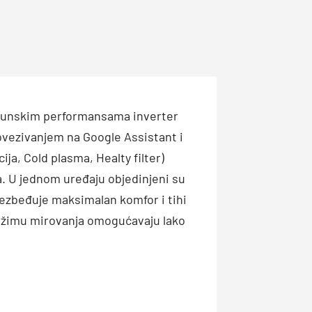
avrhunskim performansama inverter
ovezivanjem na Google Assistant i
a, Cold plasma, Healty filter)
ja. U jednom uređaju objedinjeni su
obezbeđuje maksimalan komfor i tihi
režimu mirovanja omogućavaju lako