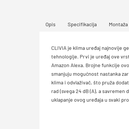
Opis
Specifikacija
Montaža
CLIVIA je klima uređaj najnovije 
tehnologije. Prvi je uređaj ove v
Amazon Alexa. Brojne funkcije ovo
smanjuju mogućnost nastanka zarazn
klima i odvlaživač, što pruža doda
rad (svega 24 dB (A), a savremen 
uklapanje ovog uređaja u svaki pro