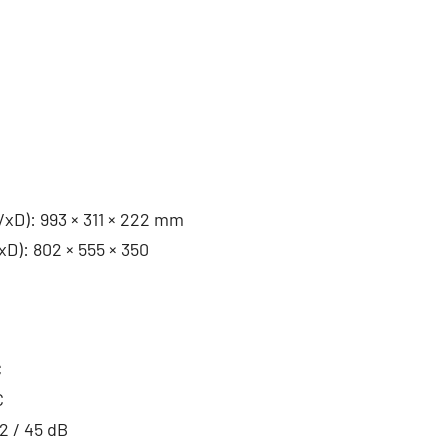
VxD): 993 × 311 × 222 mm
xD): 802 × 555 × 350
C
C
42 / 45 dB