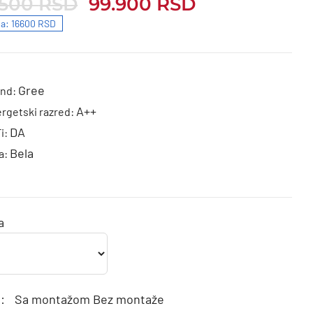
.500
RSD
99.900
RSD
.500 RSD.
900 RSD.
a: 16600 RSD
Gree
end:
A++
rgetski razred:
DA
i:
Bela
a:
a
:
Sa montažom
Bez montaže