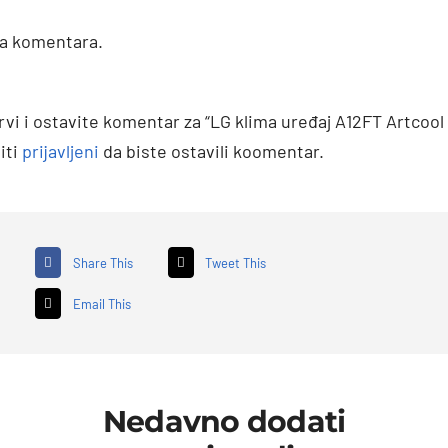
a komentara.
rvi i ostavite komentar za “LG klima uređaj A12FT Artcool 
iti
prijavljeni
da biste ostavili koomentar.
Share This
Tweet This
Email This
Nedavno dodati