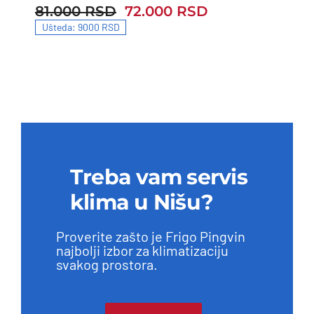
81.000
RSD
72.000
RSD
81.000 RSD.
72.000 RSD.
Ušteda: 9000 RSD
Treba vam servis
klima u Nišu?
Proverite zašto je Frigo Pingvin
najbolji izbor za klimatizaciju
svakog prostora.