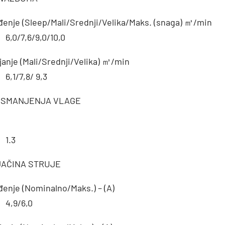
đenje (Sleep/Mali/Srednji/Velika/Maks. (snaga) ㎥/min
6,0/7,6/9,0/10,0
janje (Mali/Srednji/Velika) ㎥/min
6,1/7,8/ 9,3
 SMANJENJA VLAGE
1.3
JAČINA STRUJE
đenje (Nominalno/Maks.) – (A)
4,9/6,0