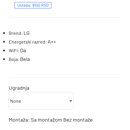
Ušteda: 9100 RSD
LG
Brend:
A++
Energetski razred:
Da
WiFi:
Bela
Boja:
Ugradnja
Montaža:
Sa montažom
Bez montaže