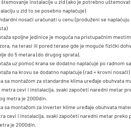
 štemovanje instalacije u zid (ako je potrebno uštemovat
talaciju u zid to se posebno naplaćuje)
ndardni nosači uračunati u cenu (produženi se naplaćuju 
ta)
taža spoljne jedinice je moguća na pristupačnim mestim
zora, na terasi ili pored terase gde je moguće fizički dohv
lje do 5 metara (do drugog sprata).
taža uz pomoć krana se dodatno naplaćuje po radnom s
taža na krovu se dodatno naplaćuje (rad + krovni nosači)
a sa montažom za standardne klima uređaje obuhvata ma
1 metra cevi i instalacija, svaki započeti naredni metar pr
og metra je 2000din.
a sa montažom za inverter klime uređaje obuhvata materi
ra cevi i instalacija, svaki započeti naredni metar preko
etra je 2000din.