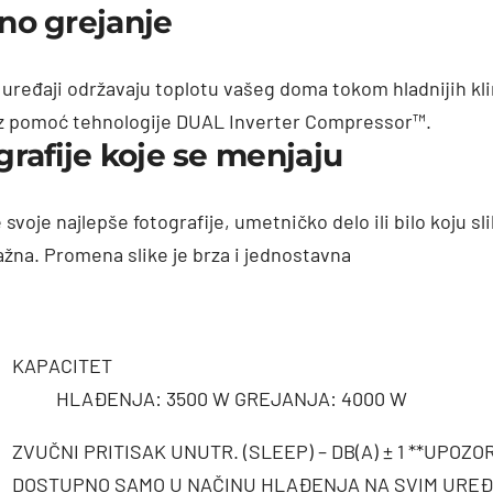
no grejanje
 uređaji održavaju toplotu vašeg doma tokom hladnijih kl
z pomoć tehnologije DUAL Inverter Compressor™.
grafije koje se menjaju
 svoje najlepše fotografije, umetničko delo ili bilo koju sl
ažna. Promena slike je brza i jednostavna
KAPACITET
HLAĐENJA: 3500 W GREJANJA: 4000 W
ZVUČNI PRITISAK UNUTR. (SLEEP) – DB(A) ± 1 **UPOZ
DOSTUPNO SAMO U NAČINU HLAĐENJA NA SVIM UREĐ