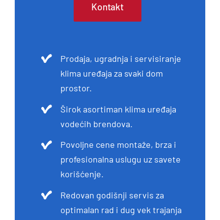
Kontakt
Prodaja, ugradnja i servisiranje
klima uređaja za svaki dom
prostor.
Širok asortiman klima uređaja
vodećih brendova.
Povoljne cene montaže, brza i
profesionalna uslugu uz savete
korišćenje.
Redovan godišnji servis za
optimalan rad i dug vek trajanja