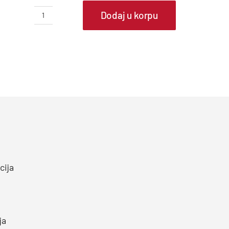
Dodaj u korpu
LG
klima
uređaj
A12FT
Artcool
Gallery
quantity
cija
ja