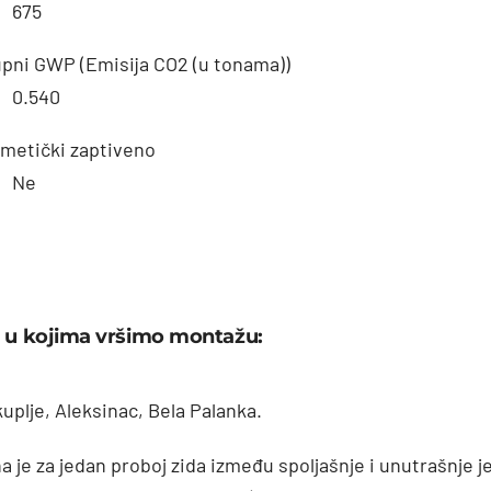
675
pni GWP (Emisija CO2 (u tonama))
0.540
metički zaptiveno
Ne
 u kojima vršimo montažu:
kuplje, Aleksinac, Bela Palanka.
a je za jedan proboj zida između spoljašnje i unutrašnje j