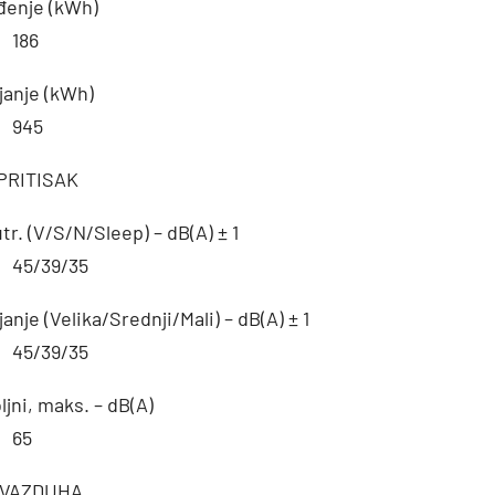
đenje (kWh)
186
janje (kWh)
945
PRITISAK
tr. (V/S/N/Sleep) – dB(A) ± 1
45/39/35
janje (Velika/Srednji/Mali) – dB(A) ± 1
45/39/35
ljni, maks. – dB(A)
65
 VAZDUHA