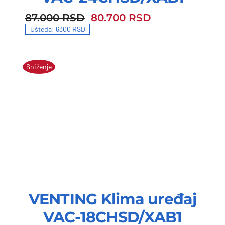
87.000
RSD
80.700
RSD
87.000 RSD.
80.700 RSD.
Ušteda: 6300 RSD
Sniženje
VENTING Klima uređaj
VAC-18CHSD/XAB1