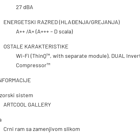
27 dBA
ENERGETSKI RAZRED (HLAĐENJA/GREJANJA)
A++ /A+ (A+++ – D scala)
OSTALE KARAKTERISTIKE
Wi-Fi (ThinQ™, with separate module), DUAL Inver
Compressor™
INFORMACIJE
zorski sistem
ARTCOOL GALLERY
a
Crni ram sa zamenjivom slikom