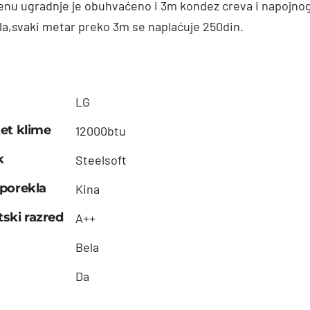
enu ugradnje je obuhvaćeno i 3m kondez creva i napojno
la,svaki metar preko 3m se naplaćuje 250din.
LG
et klime
12000btu
k
Steelsoft
porekla
Kina
ski razred
A++
Bela
Da