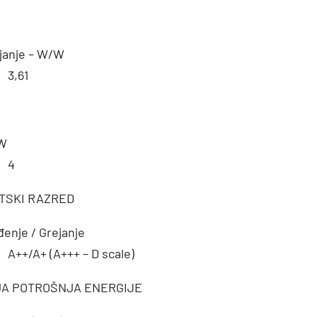
janje – W/W
3,61
W
4
TSKI RAZRED
đenje / Grejanje
A++/A+ (A+++ – D scale)
JA POTROŠNJA ENERGIJE