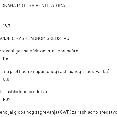
A SNAGA MOTORA VENTILATORA
16,7
ACIJE O RASHLADNOM SREDSTVU
orovani gas sa efektom staklene bašte
Da
ičina prethodno napunjenog rashladnog sredstva (kg)
0.8
ta rashladnog sredstva
R32
encijal globalnog zagrevanja (GWP) za rashladno sredstv