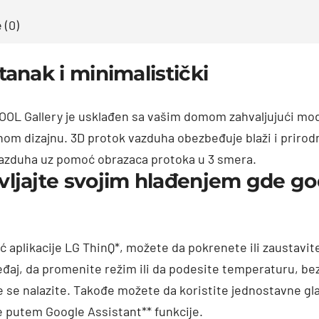
 (0)
tanak i minimalistički
OL Gallery je usklađen sa vašim domom zahvaljujući mo
nom dizajnu. 3D protok vazduha obezbeđuje blaži i prirodn
azduha uz pomoć obrazaca protoka u 3 smera.
vljajte svojim hlađenjem gde go
 aplikacije LG ThinQ*, možete da pokrenete ili zaustavit
eđaj, da promenite režim ili da podesite temperaturu, be
e se nalazite. Takođe možete da koristite jednostavne g
putem Google Assistant** funkcije.