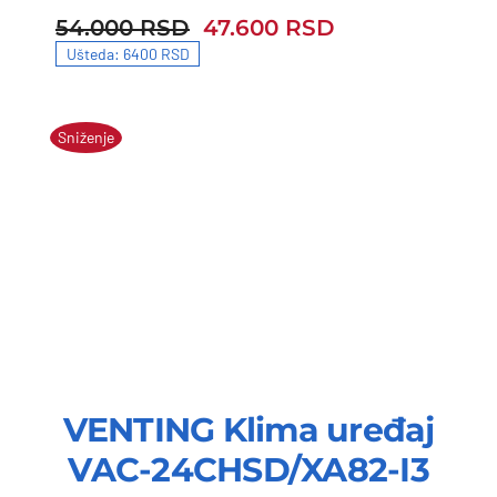
54.000
RSD
47.600
RSD
54.000 RSD.
47.600 RSD.
Ušteda: 6400 RSD
Sniženje
VENTING Klima uređaj
VAC-24CHSD/XA82-I3