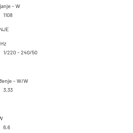
janje – W
1108
NJE
,Hz
1/220 – 240/50
đenje – W/W
3,33
W
6,6