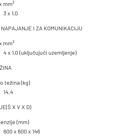
 x mm²
3 x 1,0
 NAPAJANJE I ZA KOMUNIKACIJU
 x mm²
4 x 1,0 (uključujući uzemljenje)
ŽINA
o težina (kg)
14,4
E(Š X V X D)
enzije (mm)
600 x 600 x 146