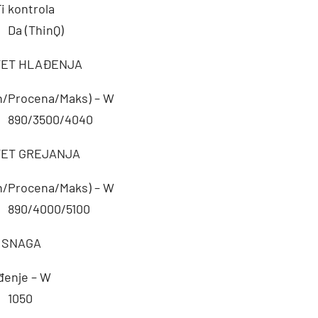
i kontrola
Da (ThinQ)
TET HLAĐENJA
n/Procena/Maks) – W
890/3500/4040
TET GREJANJA
n/Procena/Maks) – W
890/4000/5100
 SNAGA
đenje – W
1050