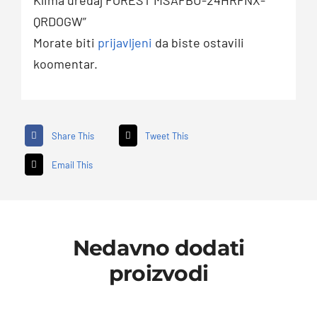
QRDOGW”
Morate biti
prijavljeni
da biste ostavili
koomentar.
Share This
Tweet This
Email This
Nedavno dodati
proizvodi