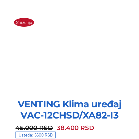
Sniženje
VENTING Klima uređaj
VAC-12CHSD/XA82-I3
45.000
RSD
38.400
RSD
45.000 RSD.
38.400 RSD.
Ušteda: 6600 RSD