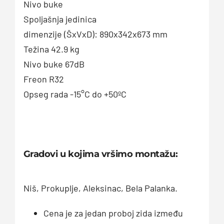
Nivo buke
Spoljašnja jedinica
dimenzije (ŠxVxD): 890x342x673 mm
Težina 42.9 kg
Nivo buke 67dB
Freon R32
Opseg rada -15°C do +50ºC
Gradovi u kojima vršimo montažu:
Niš, Prokuplje, Aleksinac, Bela Palanka.
Cena je za jedan proboj zida između