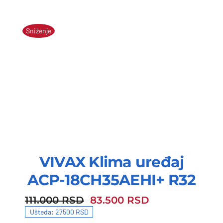
Sniženje
VIVAX Klima uređaj
ACP-18CH35AEHI+ R32
111.000
RSD
83.500
RSD
111.000 RSD.
83.500 RSD.
Ušteda: 27500 RSD