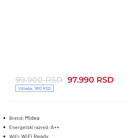
99.900
RSD
97.990
RSD
99.900 RSD.
97.990 RSD.
Ušteda: 1910 RSD
Midea
Brend:
A++
Energetski razred:
WiFi Ready
WiFi: