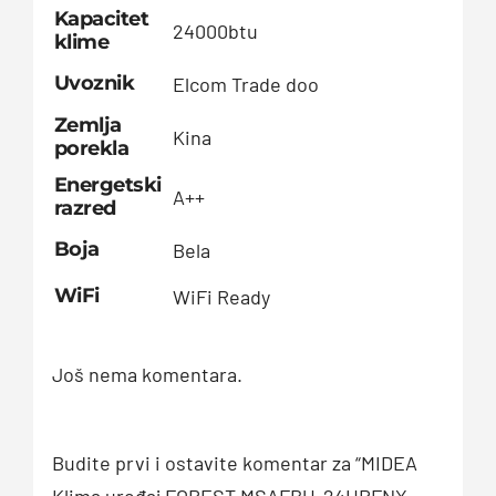
Kapacitet
24000btu
klime
Uvoznik
Elcom Trade doo
Zemlja
Kina
porekla
Energetski
A++
razred
Boja
Bela
WiFi
WiFi Ready
Još nema komentara.
Budite prvi i ostavite komentar za “MIDEA
Klima uređaj FOREST MSAFBU-24HRFNX-