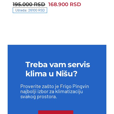
195.000
RSD
168.900
RSD
195.000 RSD.
168.900 RSD.
Ušteda: 26100 RSD
Treba vam servis
klima u Nišu?
Proverite zašto je Frigo Pingvin
najbolji izbor za klimatizaciju
svakog prostora.