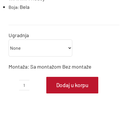
Bela
Boja:
Ugradnja
Montaža:
Sa montažom
Bez montaže
Dodaj u korpu
MIDEA
Klima
uređaj
FOREST
MSAFBU-