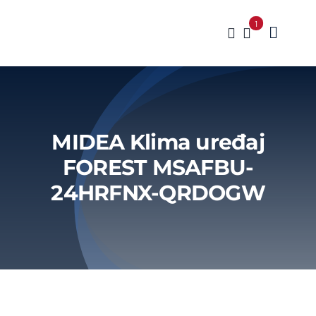
Skip
1
to
Toggle
content
Naviga
Klima ur
Brendov
MIDEA Klima uređaj
Servis
FOREST MSAFBU-
24HRFNX-QRDOGW