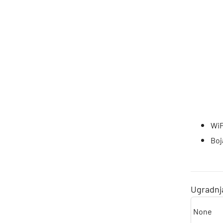
WiF
Boj
Ugradnj