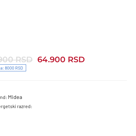
.900
RSD
64.900
RSD
900 RSD.
900 RSD.
a: 8000 RSD
Midea
end:
rgetski razred: