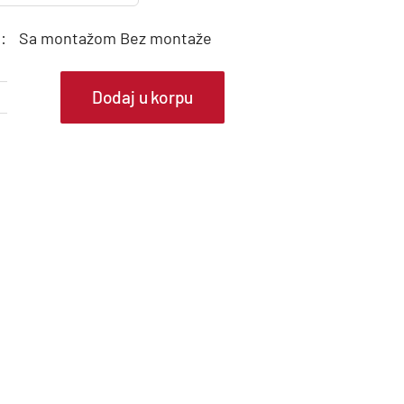
:
Sa montažom
Bez montaže
Dodaj u korpu
IDEA
lima
ređaj
OLSTICE
ZB-
2RD6-
LACK
uantity