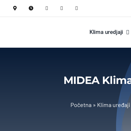
Skip
to
content
Klima uredjaji
MIDEA Klima
Početna
»
Klima uređaji