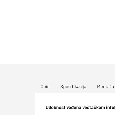
Opis
Specifikacija
Montaža
Udobnost vođena veštačkom inte