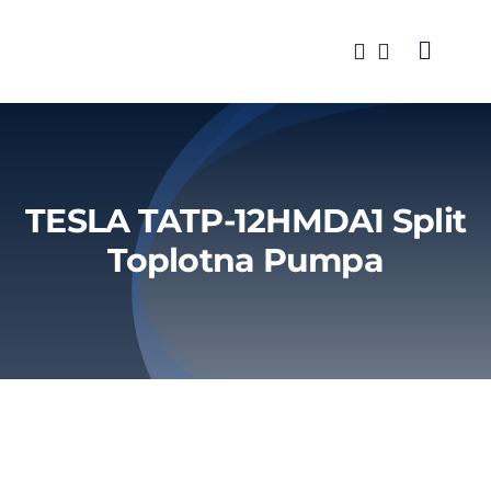
Skip
to
Toggle
content
Naviga
Klima ur
Brendov
TESLA TATP-12HMDA1 Split
Servis
Toplotna Pumpa