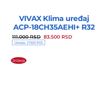
VIVAX Klima uređaj
ACP-18CH35AEHI+ R32
111.000
RSD
83.500
RSD
111.000 RSD.
83.500 RSD.
Ušteda: 27500 RSD
Sniženje