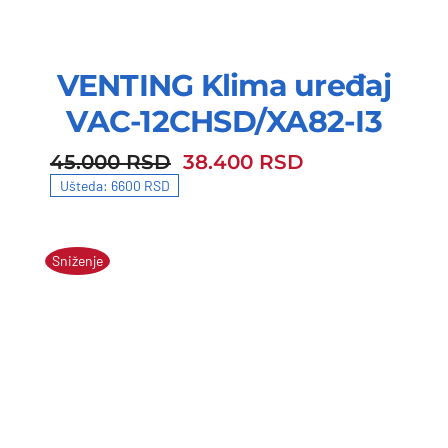
VENTING Klima uređaj
VAC-12CHSD/XA82-I3
45.000
RSD
38.400
RSD
45.000 RSD.
38.400 RSD.
Ušteda: 6600 RSD
Sniženje