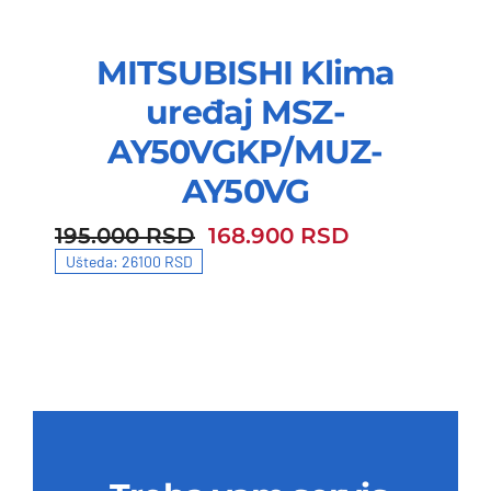
MITSUBISHI Klima
uređaj MSZ-
AY50VGKP/MUZ-
AY50VG
195.000
RSD
168.900
RSD
195.000 RSD.
168.900 RSD.
Ušteda: 26100 RSD