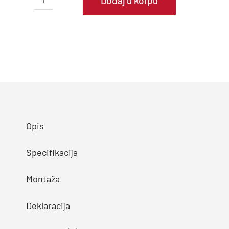
Dodaj u korpu
TESLA
TATP-
12HMDA1
Split
Toplotna
Pumpa
quantity
Opis
Specifikacija
Montaža
Deklaracija