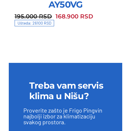
AY50VG
195.000
RSD
168.900
RSD
195.000 RSD.
168.900 RSD.
Ušteda: 26100 RSD
Treba vam servis
klima u Nišu?
Proverite zašto je Frigo Pingvin
najbolji izbor za klimatizaciju
svakog prostora.