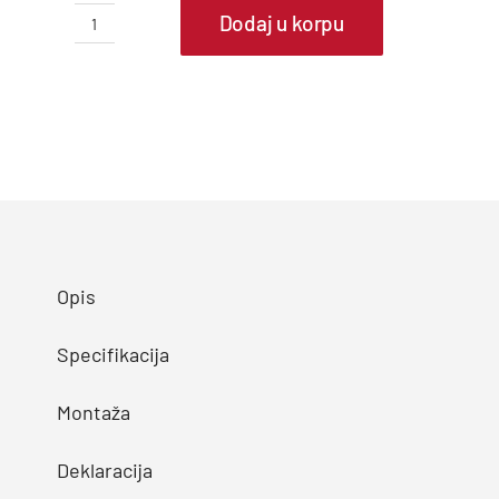
Dodaj u korpu
TESLA
TATP-
10MBDA1
Monoblok
Toplotna
Pumpa
quantity
Opis
Specifikacija
Montaža
Deklaracija