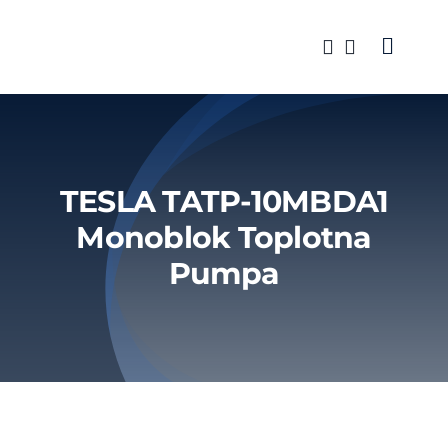
Skip
to
Toggle
content
Naviga
Klima ur
Brendov
TESLA TATP-10MBDA1
Servis
Monoblok Toplotna
Pumpa