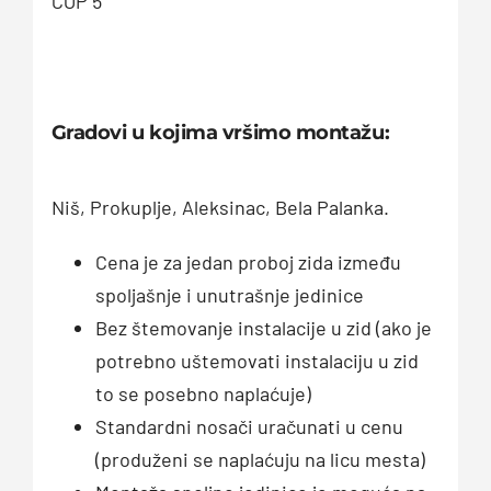
COP 5
Gradovi u kojima vršimo montažu:
Niš, Prokuplje, Aleksinac, Bela Palanka.
Cena je za jedan proboj zida između
spoljašnje i unutrašnje jedinice
Bez štemovanje instalacije u zid (ako je
potrebno uštemovati instalaciju u zid
to se posebno naplaćuje)
Standardni nosači uračunati u cenu
(produženi se naplaćuju na licu mesta)