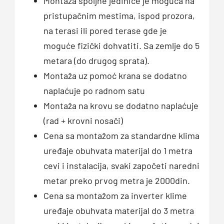
Montaža spoljne jedinice je moguća na
pristupačnim mestima, ispod prozora,
na terasi ili pored terase gde je
moguće fizički dohvatiti. Sa zemlje do 5
metara (do drugog sprata).
Montaža uz pomoć krana se dodatno
naplaćuje po radnom satu
Montaža na krovu se dodatno naplaćuje
(rad + krovni nosači)
Cena sa montažom za standardne klima
uređaje obuhvata materijal do 1 metra
cevi i instalacija, svaki započeti naredni
metar preko prvog metra je 2000din.
Cena sa montažom za inverter klime
uređaje obuhvata materijal do 3 metra