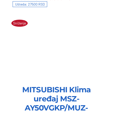
111.000 RSD.
83.500 RSD.
Ušteda: 27500 RSD
Sniženje
MITSUBISHI Klima
uređaj MSZ-
AY50VGKP/MUZ-