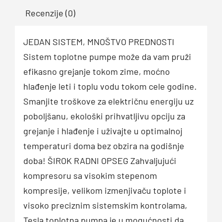
Recenzije (0)
JEDAN SISTEM, MNOŠTVO PREDNOSTI
Sistem toplotne pumpe može da vam pruži
efikasno grejanje tokom zime, moćno
hlađenje leti i toplu vodu tokom cele godine.
Smanjite troškove za električnu energiju uz
poboljšanu, ekološki prihvatljivu opciju za
grejanje i hlađenje i uživajte u optimalnoj
temperaturi doma bez obzira na godišnje
doba! ŠIROK RADNI OPSEG Zahvaljujući
kompresoru sa visokim stepenom
kompresije, velikom izmenjivaču toplote i
visoko preciznim sistemskim kontrolama,
Tesla toplotna pumpa je u mogućnosti da