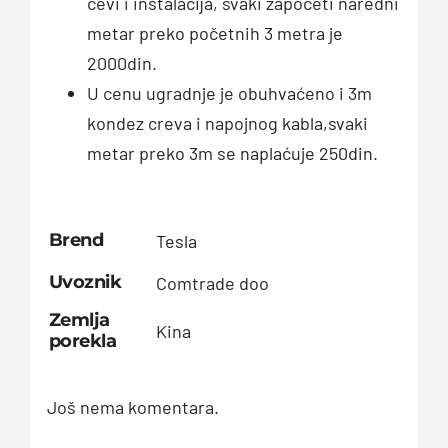
cevi i instalacija, svaki započeti naredni
metar preko početnih 3 metra je
2000din.
U cenu ugradnje je obuhvaćeno i 3m
kondez creva i napojnog kabla,svaki
metar preko 3m se naplaćuje 250din.
Brend
Tesla
Uvoznik
Comtrade doo
Zemlja
Kina
porekla
Još nema komentara.