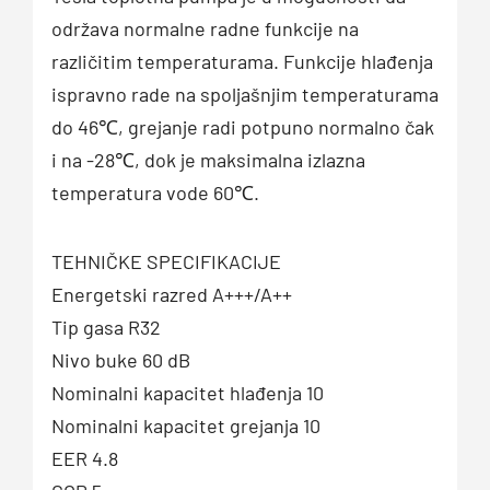
održava normalne radne funkcije na
različitim temperaturama. Funkcije hlađenja
ispravno rade na spoljašnjim temperaturama
do 46℃, grejanje radi potpuno normalno čak
i na -28℃, dok je maksimalna izlazna
temperatura vode 60℃.
TEHNIČKE SPECIFIKACIJE
Energetski razred A+++/A++
Tip gasa R32
Nivo buke 60 dB
Nominalni kapacitet hlađenja 10
Nominalni kapacitet grejanja 10
EER 4.8