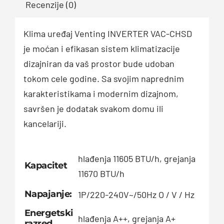
Recenzije (0)
Klima uređaj Venting INVERTER VAC-CHSD
je moćan i efikasan sistem klimatizacije
dizajniran da vaš prostor bude udoban
tokom cele godine. Sa svojim naprednim
karakteristikama i modernim dizajnom,
savršen je dodatak svakom domu ili
kancelariji.
hlađenja 11605 BTU/h, grejanja
Kapacitet
11670 BTU/h
Napajanje:
1P/220-240V~/50Hz O / V / Hz
Energetski
hlađenja A++, grejanja A+
razred