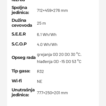
Spoljna
712×459×276 mm
jedinica:
Dužina
25 m
cevovoda
S.E.E.R
6.1 Wh/Wh
S.C.O.P
4.0 Wh/Wh
grejanja OD 20 DO 30 °C,
Opseg rada
hlađenja OD -15 DO 53 °C
Tip gasa:
R32
Wi-fi
NE
Unutrašnja
777×250×201 mm
jedinica: