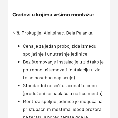
Gradovi u kojima vršimo montažu:
Niš, Prokuplje, Aleksinac, Bela Palanka.
Cena je za jedan proboj zida između
spoljašnje i unutrašnje jedinice
Bez štemovanje instalacije u zid (ako je
potrebno uštemovati instalaciju u zid
to se posebno naplaćuje)
Standardni nosači uračunati u cenu
(produženi se naplaćuju na licu mesta)
Montaža spoljne jedinice je moguća na
pristupačnim mestima, ispod prozora,
na terasi ili pored terase gde je