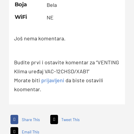
Boja
Bela
WiFi
NE
Još nema komentara.
Budite prvi i ostavite komentar za “VENTING
Klima uređaj VAC-12CHSD/XAB1”
Morate biti
prijavljeni
da biste ostavili
koomentar.
Share This
Tweet This
Email This