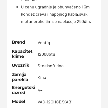
U cenu ugradnje je obuhvaćeno i 3m
kondez creva i napojnog kabla,svaki
metar preko 3m se naplaćuje 250din.
Brend
Ventig
Kapacitet
12000btu
klime
Uvoznik
Steelsoft doo
Zemlja
Kina
porekla
Energetski
A+
razred
Model
VAC-12CHSD/XAB1