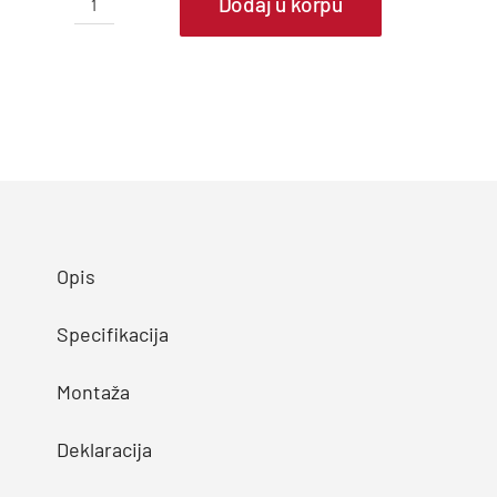
Dodaj u korpu
VENTING
Klima
uređaj
VAC-
12CHSD/XAB1
quantity
Opis
Specifikacija
Montaža
Deklaracija