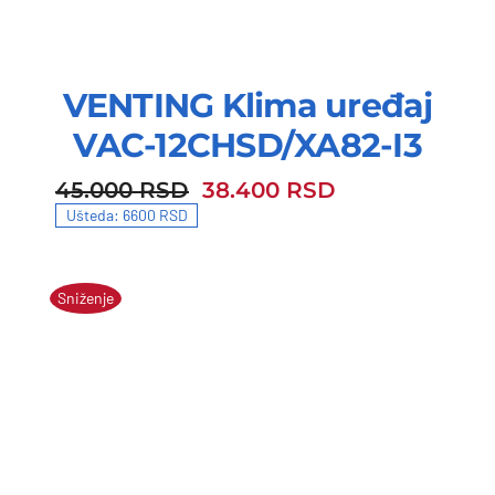
VENTING Klima uređaj
VAC-12CHSD/XA82-I3
45.000
RSD
38.400
RSD
45.000 RSD.
38.400 RSD.
Ušteda: 6600 RSD
Sniženje