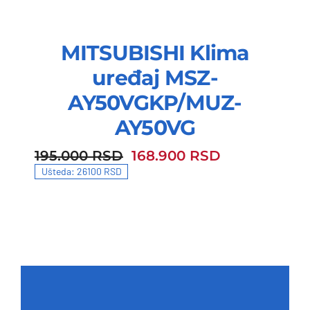
MITSUBISHI Klima
uređaj MSZ-
AY50VGKP/MUZ-
AY50VG
195.000
RSD
168.900
RSD
195.000 RSD.
168.900 RSD.
Ušteda: 26100 RSD