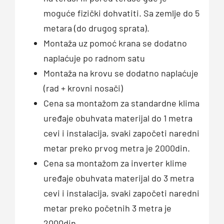
moguće fizički dohvatiti. Sa zemlje do 5
metara (do drugog sprata).
Montaža uz pomoć krana se dodatno
naplaćuje po radnom satu
Montaža na krovu se dodatno naplaćuje
(rad + krovni nosači)
Cena sa montažom za standardne klima
uređaje obuhvata materijal do 1 metra
cevi i instalacija, svaki započeti naredni
metar preko prvog metra je 2000din.
Cena sa montažom za inverter klime
uređaje obuhvata materijal do 3 metra
cevi i instalacija, svaki započeti naredni
metar preko početnih 3 metra je
2000din.