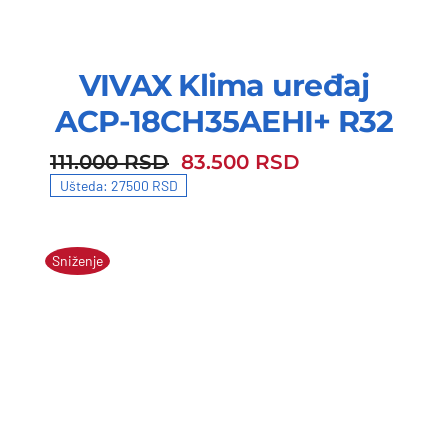
VIVAX Klima uređaj
ACP-18CH35AEHI+ R32
111.000
RSD
83.500
RSD
111.000 RSD.
83.500 RSD.
Ušteda: 27500 RSD
Sniženje