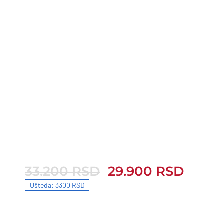
33.200
RSD
29.900
RSD
33.200 RSD.
29.900 RSD.
Ušteda: 3300 RSD