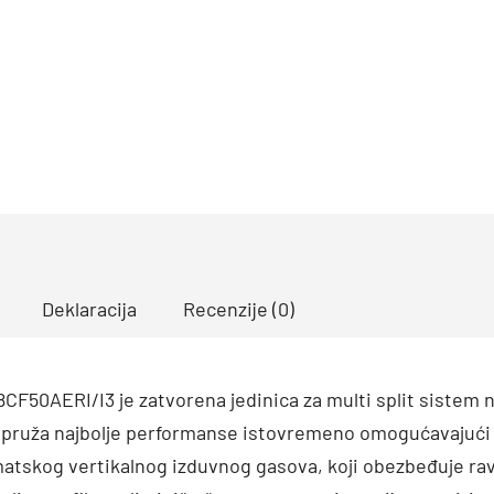
Deklaracija
Recenzije (0)
F50AERI/I3 je zatvorena jedinica za multi split sistem 
a pruža najbolje performanse istovremeno omogućavajući
matskog vertikalnog izduvnog gasova, koji obezbeđuje rav