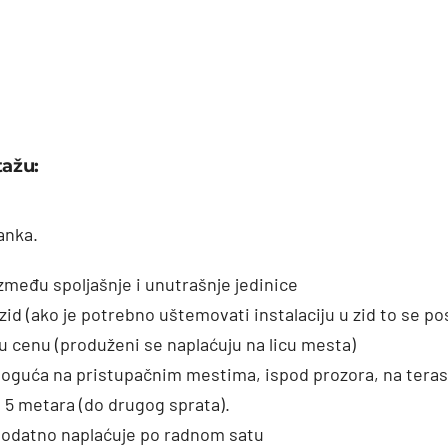
tažu:
anka.
između spoljašnje i unutrašnje jedinice
zid (ako je potrebno uštemovati instalaciju u zid to se p
u cenu (produženi se naplaćuju na licu mesta)
moguća na pristupačnim mestima, ispod prozora, na terasi
o 5 metara (do drugog sprata).
odatno naplaćuje po radnom satu