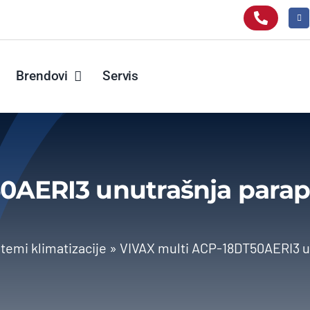
Brendovi
Servis
0AERI3 unutrašnja parape
istemi klimatizacije
»
VIVAX multi ACP-18DT50AERI3 un