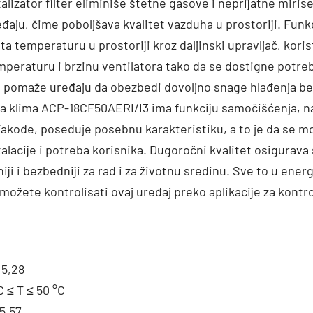
lizator filter eliminiše štetne gasove i neprijatne mirise
eđaju, čime poboljšava kvalitet vazduha u prostoriji. Funk
ta temperaturu u prostoriji kroz daljinski upravljač, koris
mperaturu i brzinu ventilatora tako da se dostigne potr
e pomaže uređaju da obezbedi dovoljno snage hlađenja b
klima ACP-18CF50AERI/I3 ima funkciju samočišćenja, nast
kođe, poseduje posebnu karakteristiku, a to je da se može
stalacije i potreba korisnika. Dugoročni kvalitet osigurava
ji i bezbedniji za rad i za životnu sredinu. Sve to u energ
ožete kontrolisati ovaj uređaj preko aplikacije za kont
 5,28
C ≤ T ≤ 50 °C
5,57