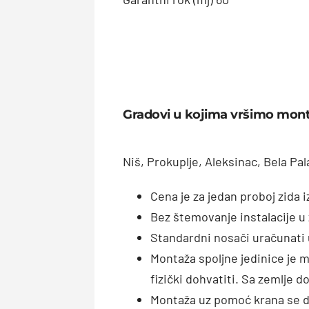
Gradovi u kojima vršimo mon
Niš, Prokuplje, Aleksinac, Bela Pal
Cena je za jedan proboj zida 
Bez štemovanje instalacije u 
Standardni nosači uračunati 
Montaža spoljne jedinice je 
fizički dohvatiti. Sa zemlje d
Montaža uz pomoć krana se d