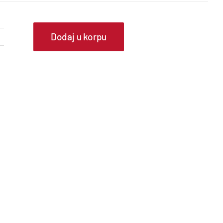
Dodaj u korpu
IVAX
ulti
CP-
8DT50AERI3
nutrašnja
arapetno
lafonska
edinica
uantity