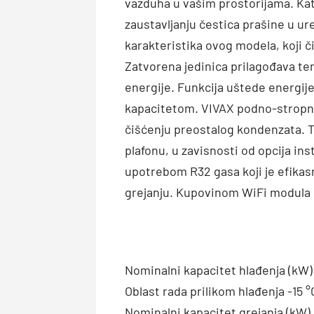
vazduha u vašim prostorijama. Kata
zaustavljanju čestica prašine u ur
karakteristika ovog modela, koji či
Zatvorena jedinica prilagođava te
energije. Funkcija uštede energij
kapacitetom. VIVAX podno-stropna 
čišćenju preostalog kondenzata. Ta
plafonu, u zavisnosti od opcija in
upotrebom R32 gasa koji je efikasni
grejanju. Kupovinom WiFi modula m
Nominalni kapacitet hlađenja (kW)
Oblast rada prilikom hlađenja -15 °
Nominalni kapacitet grejanja (kW) 