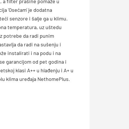
, a filter prašine pomaže u
cija 'Osećam' je dodatna
teći senzore i šalje ga u klimu.
ebna temperatura, uz uštedu
ez potrebe da radi punim
avlja da radi na sušenju i
 instalirati i na podu i na
 se garancijom od pet godina i
etskoj klasi A++ u hlađenju i A+ u
rolu klima uređaja NethomePlus.