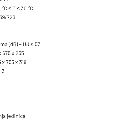
 °C ≤ T ≤ 30 °C
839/723
ma (dB) – UJ ≤ 57
x 675 x 235
 x 755 x 318
,3
ja jedinica