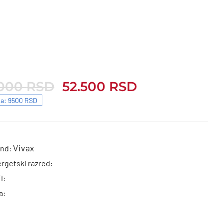
.000
RSD
52.500
RSD
000 RSD.
500 RSD.
a: 9500 RSD
Vivax
end:
rgetski razred:
i:
a: