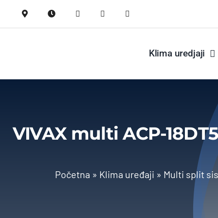
Skip
to
content
Klima uredjaji
VIVAX multi ACP-18DT5
Početna
»
Klima uređaji
»
Multi split s