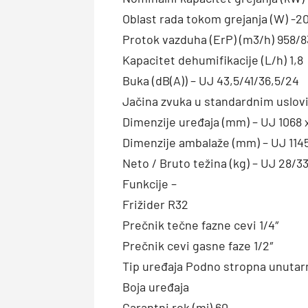
Oblast rada tokom grejanja (W) -20
Protok vazduha (ErP) (m3/h) 958/
Kapacitet dehumifikacije (L/h) 1,8
Buka (dB(A)) – UJ 43,5/41/36,5/24
Jačina zvuka u standardnim uslovi
Dimenzije uređaja (mm) – UJ 1068 
Dimenzije ambalaže (mm) – UJ 1145
Neto / Bruto težina (kg) – UJ 28/33
Funkcije –
Frižider R32
Prečnik tečne fazne cevi 1/4″
Prečnik cevi gasne faze 1/2″
Tip uređaja Podno stropna unutarn
Boja uređaja
Garantni rok (mj) 60