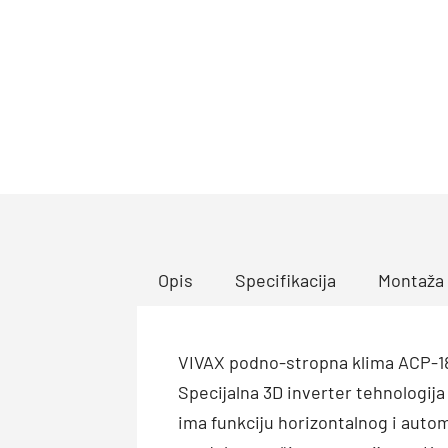
Opis
Specifikacija
Montaža
VIVAX podno-stropna klima ACP-18C
Specijalna 3D inverter tehnologij
ima funkciju horizontalnog i auto