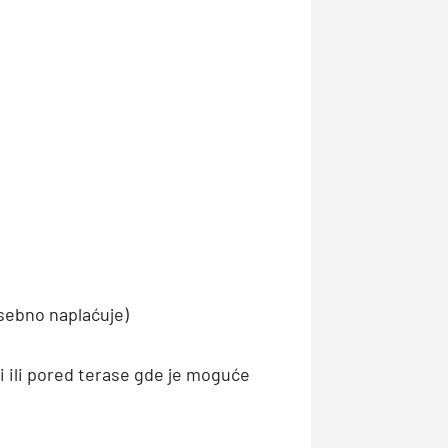
osebno naplaćuje)
 ili pored terase gde je moguće